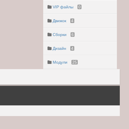
VIP файлы
0
Движок
4
Сборки
6
Дизайн
4
Модули
25