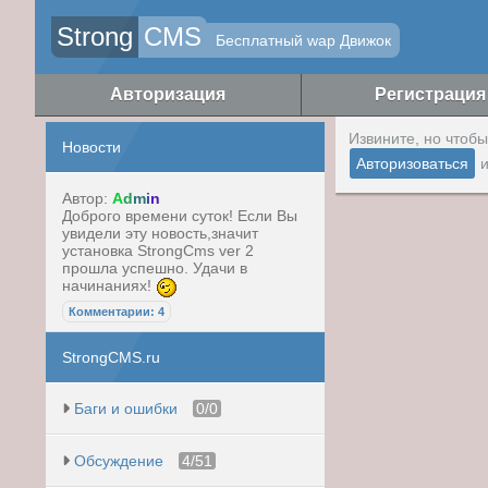
Strong
CMS
Бесплатный wap Движок
Авторизация
Регистрация
Извините, но чтоб
Новости
Авторизоваться
и
Автор:
A
d
m
i
n
Доброго времени суток! Если Вы
увидели эту новость,значит
установка StrongCms ver 2
прошла успешно. Удачи в
начинаниях!
Комментарии: 4
StrongCMS.ru
Баги и ошибки
0/0
Обсуждение
4/51